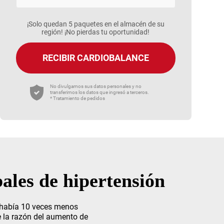
¡Solo quedan 5 paquetes en el almacén de su
región! ¡No pierdas tu oportunidad!
RECIBIR CARDIOBALANCE
No divulgamos sus datos personales y no
transferimos los datos que ingresó a terceros.
* Tratamiento de pedidos
pales de hipertensión
¡había 10 veces menos
ue la razón del aumento de