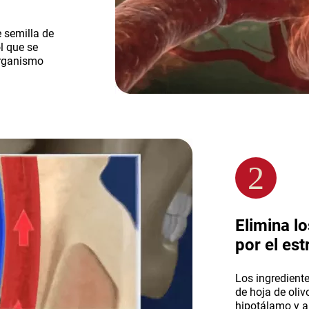
 semilla de
l que se
organismo
2
Elimina l
por el est
Los ingrediente
de hoja de oliv
hipotálamo y a