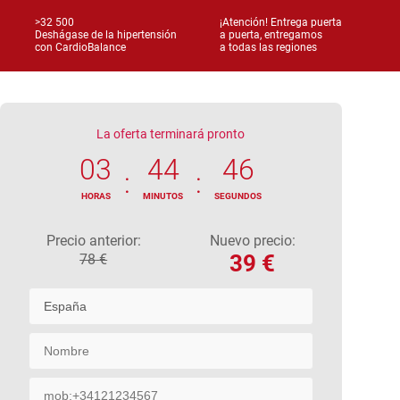
>32 500
¡Atención! Entrega puerta
Deshágase de la hipertensión
a puerta, entregamos
con CardioBalance
a todas las regiones
La oferta terminará pronto
03
44
45
:
:
HORAS
MINUTOS
SEGUNDOS
Precio anterior:
Nuevo precio:
39
€
78
€